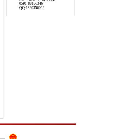
0591-88186346
QQ:1329356022