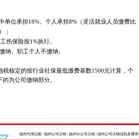
中单位承担
18%
、个人承担
8%
（灵活就业人员缴费比
）；
；工伤保险
按
1%
执行。
缴纳、职工个人不缴纳。
市地税核定的按行业社保最低缴费基数1500元计算，个
余下的为公司缴纳部分。
福州代理记账
|
福州公司注销
|
福州分公司注销
|
福州公司注销流程及费用